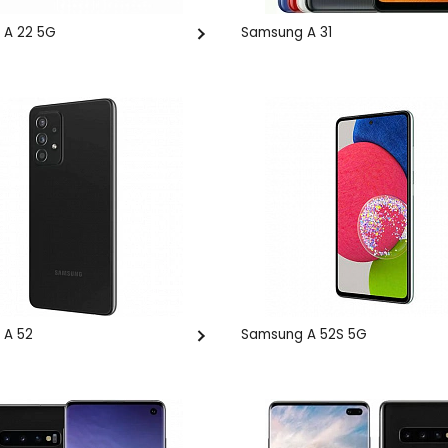
 A 22 5G
Samsung A 31
 A 52
Samsung A 52S 5G